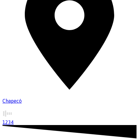
Chapecó
1
2
3
4