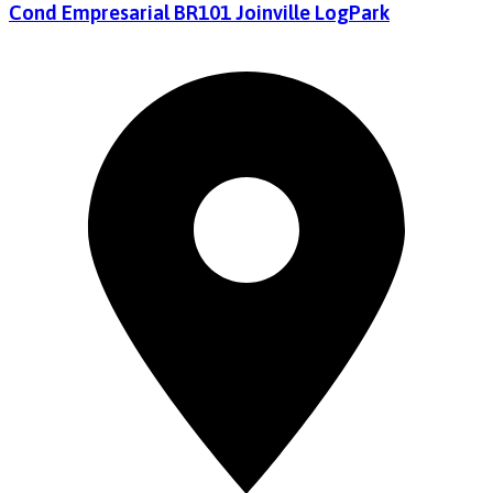
Cond Empresarial BR101 Joinville LogPark